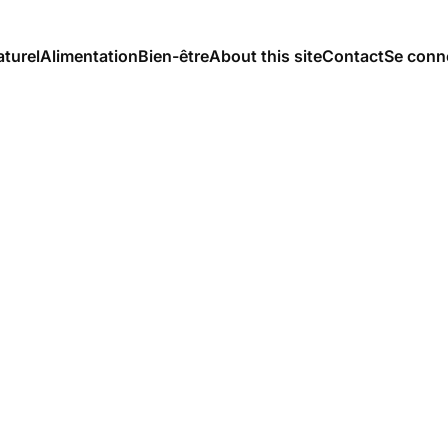
aturel
Alimentation
Bien-être
About this site
Contact
Se conn