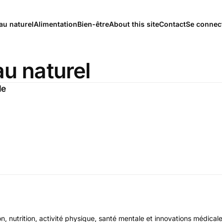
au naturel
Alimentation
Bien-être
About this site
Contact
Se connec
au naturel
le
on, nutrition, activité physique, santé mentale et innovations médical