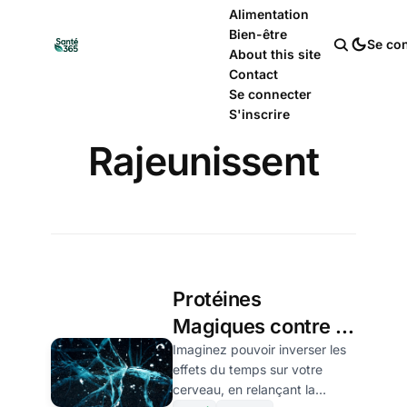
Alimentation
Bien-être
Se co
About this site
Contact
Se connecter
S'inscrire
Rajeunissent
Protéines
Magiques contre le
Vieillissement
Imaginez pouvoir inverser les
effets du temps sur votre
Cérébral : Des
cerveau, en relançant la