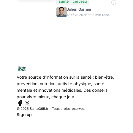
Découvertes qui
production de nouveaux
santé
cerveau
neurones et en combattant
Rajeunissent le
Julien Garnier
l'inflammation qui émousse
13 févr. 2026 — 3 min read
Cerveau en
vos facultés cognitives. Des
Laboratoire
avancées scientifiques
récentes identifient des
protéines clés, comme DMTF1
et PF4, capables de rajeunir le
cerveau chez des modèles
animaux, ouvrant la porte à
des thérapies innovantes
contre le déclin lié à l'âge. Ces
Votre source d'information sur la santé : bien-être,
découvertes, issues de
prévention, nutrition, activité physique, santé
recherches en neurosciences,
mentale et innovations médicales. Des conseils
pourraient transformer notre
pour vivre mieux, chaque jour.
approche du v
© 2025 Santé365.fr – Tous droits réservés
Sign up